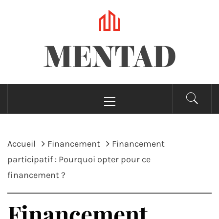
Passer
au
contenu
MENTAD
Menu
principal
Accueil
Financement
Financement
participatif : Pourquoi opter pour ce
financement ?
Financement